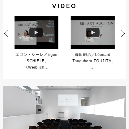
VIDEO
エゴン・シーレ／Egon
藤田嗣治／Léonard
SCHIELE,
Tsuguharu FOUJITA,
《Weiblich...
...