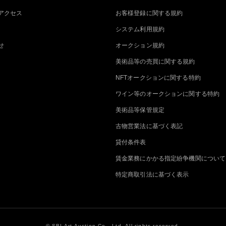
アクセス
お客様登録に関する規約
システム利用規約
せ
オークション規約
美術品等の売買に関する規約
NFTオークションに関する特約
ワイン等のオークションに関する特約
美術品等保管規定
古物営業法に基づく表記
貸付条件表
賃金業務にかかる指定紛争機関について
特定商取引法に基づく表示
© SBI Art Auction Co., Ltd. All rights reserved.