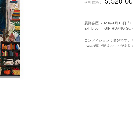
5,520,0
落札価格：
展覧会歴: 2020年1月18日「GIN HU
Exhibition」GIN HUANG G
コンディション：良好です。
ベルの薄い斑状のシミがあり