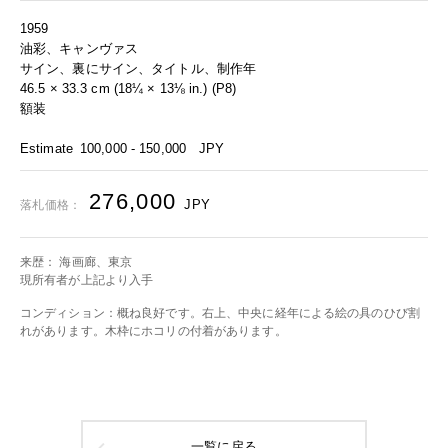
1959
油彩、キャンヴァス
サイン、裏にサイン、タイトル、制作年
46.5 × 33.3 cm (18¼ × 13⅛ in.) (P8)
額装
Estimate
100,000 - 150,000
JPY
276,000
JPY
落札価格：
来歴： 海画廊、東京
現所有者が上記より入手
コンディション：概ね良好です。右上、中央に経年による絵の具のひび割
れがあります。木枠にホコリの付着があります。
一覧に戻る