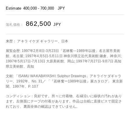
Estimate
400,000 - 700,000
JPY
862,500
JPY
落札価格：
来歴： アキラ イケダ ギャラリー、日本
展覧会歴: 1997年2月8日-3月23日「若林奮―1989年以後」名古屋市美術
館、名古屋; 1997年4月5日-5月11日 神奈川県立近代美術館 鎌倉、神奈川;
1997年5月17日-7月13日 大原美術館、岡山; 1997年7月27日-9月7日 高知
県立美術館、高知
文献: 「ISAMU WAKABAYASHI: Sulphur Drawings」アキライケダギャラ
リー、1992年、No. 31／ 「『若林奮ー1989年以後』展カタログ」 東京新
聞、1997年、P. 107
コンディション：良好です。所々に付着物、右縁沿いに線状の汚れがあり
ます。左側面にテープの付着があります。作品は台紙に直接ビスで固定さ
れており、裏面全体の確認はできていません。