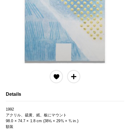
Details
1992
アクリル、硫黄、紙、板にマウント
98.0 × 74.7 × 1.8 cm (38⅝ × 29⅜ × ¾ in.)
額装