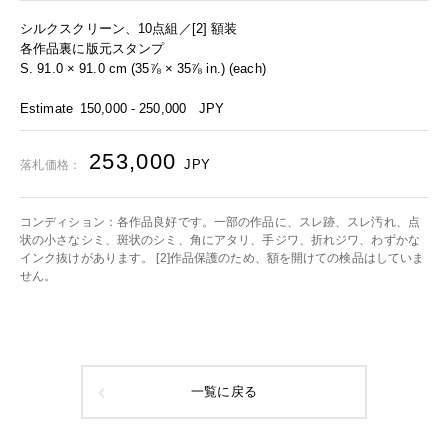
シルクスクリーン、10点組／[2] 額装
各作品裏に版元スタンプ
S. 91.0 × 91.0 cm (35⅞ × 35⅞ in.) (each)
Estimate
150,000 - 250,000
JPY
253,000
JPY
落札価格：
コンディション：各作品良好です。一部の作品に、スレ跡、スレ汚れ、点
状の小さなシミ、斑状のシミ、角にアタリ、手ジワ、折れジワ、わずかな
インク抜けがあります。 [2]作品保護のため、額を開けての検品はしていま
せん。
一覧に戻る