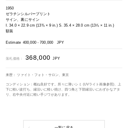
1950
ゼラチンシルバープリント
サイン、裏にサイン
I. 34.0 × 22.9 cm (13⅜ × 9 in.) S. 35.4 × 28.0 cm (13⅞ × 11 in.)
額装
Estimate
400,000 - 700,000
JPY
368,000
JPY
落札価格：
来歴： ツァイト・フォト・サロン、東京
コンディション：概ね良好です。所々に薄いシミ (UVライト画像参照)、上
下に軽い波打ち、縁沿いに軽い焼け、四つ角と下部縁沿いにわずかなアタ
リ、右中央付近に軽い手ジワがあります。
一覧に戻る