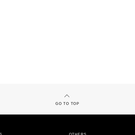
GO TO TOP
S
OTHERS