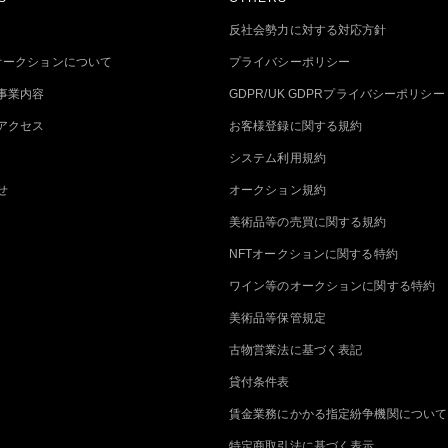
反社会勢力に対する対応方針
トオークションについて
プライバシーポリシー
事業内容
GDPR/UK GDPRプライバシーポリシー
アクセス
お客様登録に関する規約
システム利用規約
せ
オークション規約
美術品等の売買に関する規約
NFTオークションに関する特約
ワイン等のオークションに関する特約
美術品等保管規定
古物営業法に基づく表記
貸付条件表
賃金業務にかかる指定紛争機関について
特定商取引法に基づく表示