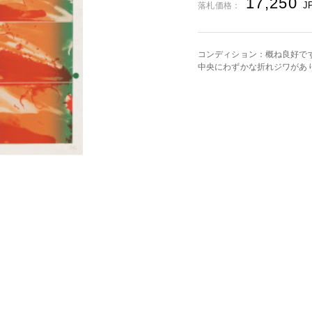
17,250
J
落札価格：
コンディション：概ね良好で
中央にわずかな折れジワがあ