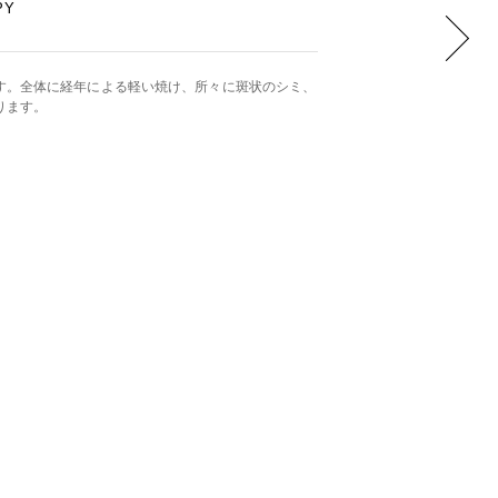
PY
す。全体に経年による軽い焼け、所々に斑状のシミ、
ります。