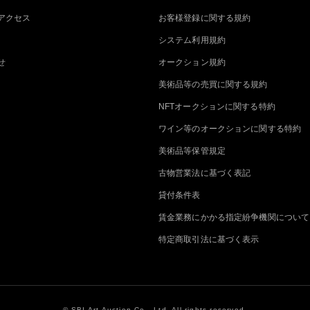
アクセス
お客様登録に関する規約
システム利用規約
せ
オークション規約
美術品等の売買に関する規約
NFTオークションに関する特約
ワイン等のオークションに関する特約
美術品等保管規定
古物営業法に基づく表記
貸付条件表
賃金業務にかかる指定紛争機関について
特定商取引法に基づく表示
© SBI Art Auction Co., Ltd. All rights reserved.