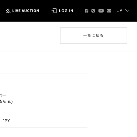
一覧に戻る
バー
5⅞ in.)
JPY