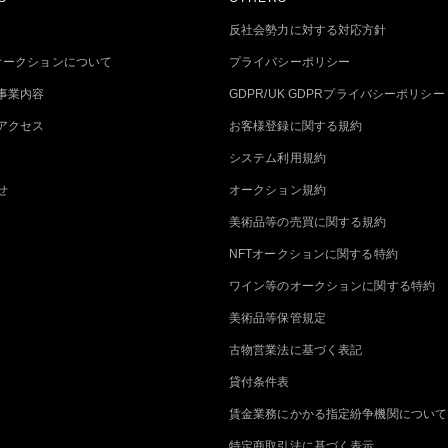
反社会勢力に対する対応方針
トオークションについて
プライバシーポリシー
事業内容
GDPR/UK GDPRプライバシーポリシー
アクセス
お客様登録に関する規約
システム利用規約
せ
オークション規約
美術品等の売買に関する規約
NFTオークションに関する特約
ワイン等のオークションに関する特約
美術品等保管規定
古物営業法に基づく表記
貸付条件表
賃金業務にかかる指定紛争機関について
特定商取引法に基づく表示