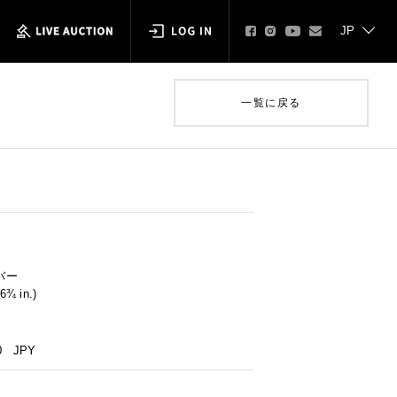
一覧に戻る
刷
バー
6¾ in.)
0
JPY