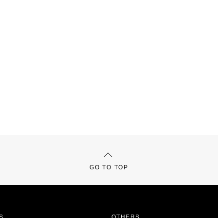
GO TO TOP
S
OTHERS