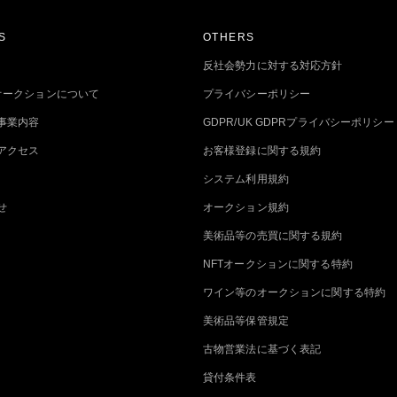
S
OTHERS
反社会勢力に対する対応方針
トオークションについて
プライバシーポリシー
事業内容
GDPR/UK GDPRプライバシーポリシー
アクセス
お客様登録に関する規約
システム利用規約
せ
オークション規約
美術品等の売買に関する規約
NFTオークションに関する特約
ワイン等のオークションに関する特約
美術品等保管規定
古物営業法に基づく表記
貸付条件表