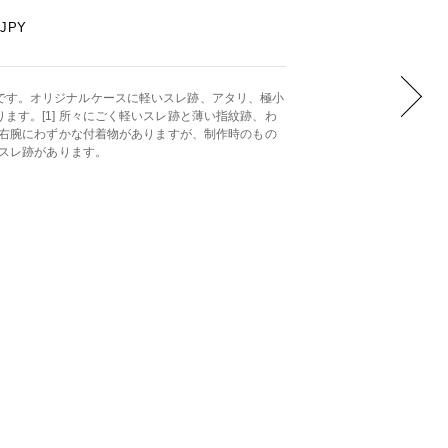
JPY
です。オリジナルケースに軽いスレ跡、アタリ、極小
ます。[1] 所々にごく軽いスレ跡と薄い指紋跡、わ
] 右腕にわずかな付着物がありますが、制作時のもの
いスレ跡があります。