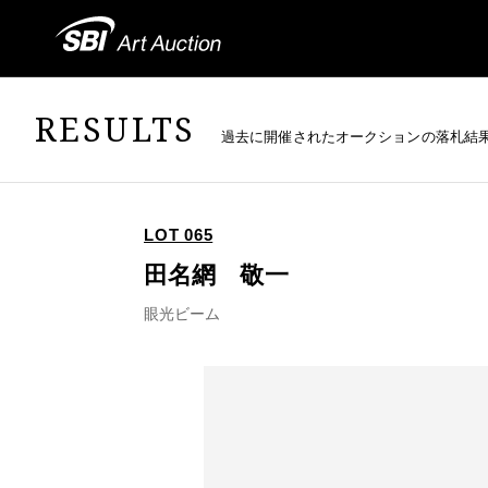
RESULTS
過去に開催されたオークションの落札結
LOT 065
田名網 敬一
眼光ビーム