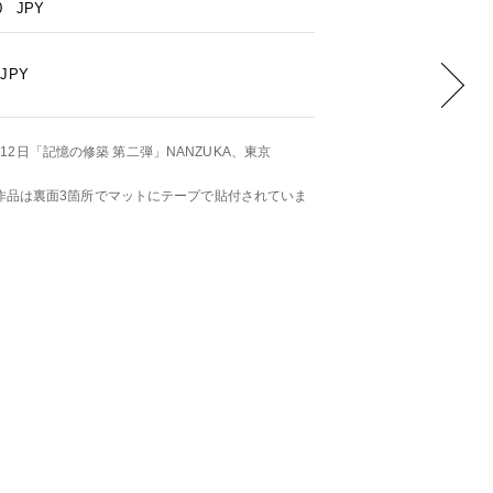
0
JPY
JPY
9月12日「記憶の修築 第二弾」NANZUKA、東京
作品は裏面3箇所でマットにテープで貼付されていま