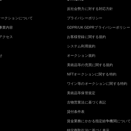
反社会勢力に対する対応方針
トオークションについて
プライバシーポリシー
事業内容
GDPR/UK GDPRプライバシーポリシー
アクセス
お客様登録に関する規約
システム利用規約
せ
オークション規約
美術品等の売買に関する規約
NFTオークションに関する特約
ワイン等のオークションに関する特約
美術品等保管規定
古物営業法に基づく表記
貸付条件表
賃金業務にかかる指定紛争機関について
特定商取引法に基づく表示