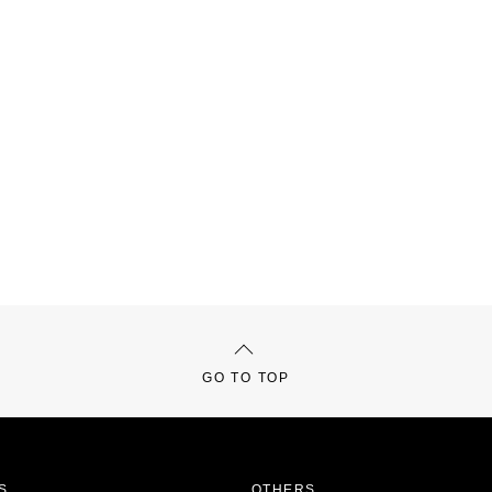
GO TO TOP
S
OTHERS