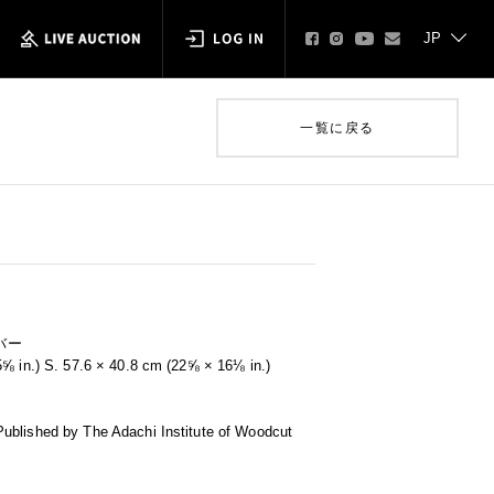
一覧に戻る
バー
5⅝ in.) S. 57.6 × 40.8 cm (22⅝ × 16⅛ in.)
ublished by The Adachi Institute of Woodcut