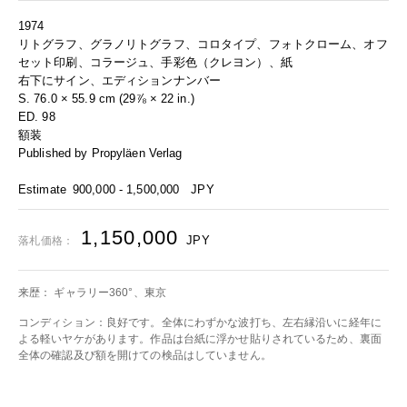
1974
リトグラフ、グラノリトグラフ、コロタイプ、フォトクローム、オフ
セット印刷、コラージュ、手彩色（クレヨン）、紙
右下にサイン、エディションナンバー
S. 76.0 × 55.9 cm (29⅞ × 22 in.)
ED. 98
額装
Published by Propyläen Verlag
Estimate
900,000 - 1,500,000
JPY
1,150,000
JPY
落札価格：
来歴： ギャラリー360°、東京
コンディション：良好です。全体にわずかな波打ち、左右縁沿いに経年に
よる軽いヤケがあります。作品は台紙に浮かせ貼りされているため、裏面
全体の確認及び額を開けての検品はしていません。