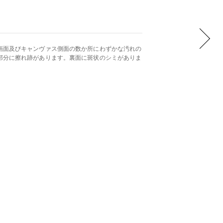
画面及びキャンヴァス側面の数か所にわずかな汚れの
部分に擦れ跡があります。裏面に斑状のシミがありま