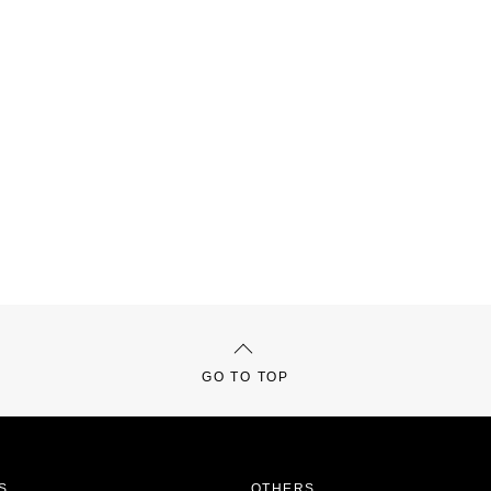
GO TO TOP
S
OTHERS