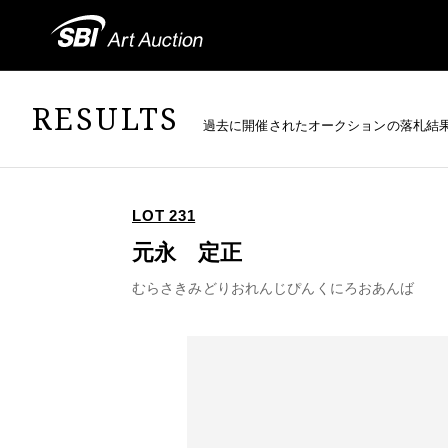
RESULTS
過去に開催されたオークションの落札結
LOT 231
元永 定正
むらさきみどりおれんじぴんくにろおあんば