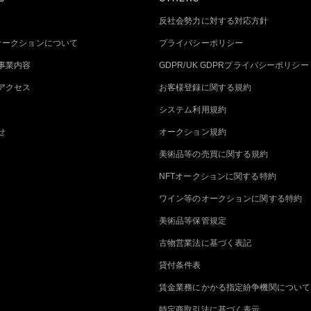
反社会勢力に対する対応方針
トオークションについて
プライバシーポリシー
事業内容
GDPR/UK GDPRプライバシーポリシー
アクセス
お客様登録に関する規約
システム利用規約
せ
オークション規約
美術品等の売買に関する規約
NFTオークションに関する特約
ワイン等のオークションに関する特約
美術品等保管規定
古物営業法に基づく表記
貸付条件表
賃金業務にかかる指定紛争機関について
特定商取引法に基づく表示