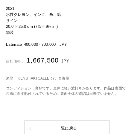
2021
水性クレヨン、インク、糸、紙
サイン
20.0 × 25.0 cm (7⅞ × 9⅞ in.)
額装
Estimate
400,000 - 700,000
JPY
1,667,500
JPY
落札価格：
来歴： KENJI TAKI GALLERY、名古屋
コンディション：良好です。全体に軽い波打ちがあります。作品は裏面で
台紙に直接貼付されているため、裏面全体の確認は出来ていません。
一覧に戻る