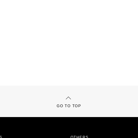
GO TO TOP
S
OTHERS