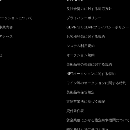
反社会勢力に対する対応方針
トオークションについて
プライバシーポリシー
事業内容
GDPR/UK GDPRプライバシーポリシー
アクセス
お客様登録に関する規約
システム利用規約
せ
オークション規約
美術品等の売買に関する規約
NFTオークションに関する特約
ワイン等のオークションに関する特約
美術品等保管規定
古物営業法に基づく表記
貸付条件表
賃金業務にかかる指定紛争機関について
特定商取引法に基づく表示