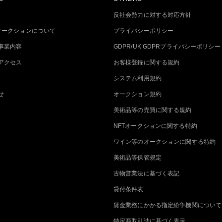
反社会勢力に対する対応方針
トオークションについて
プライバシーポリシー
事業内容
GDPR/UK GDPRプライバシーポリシー
アクセス
お客様登録に関する規約
システム利用規約
せ
オークション規約
美術品等の売買に関する規約
NFTオークションに関する特約
ワイン等のオークションに関する特約
美術品等保管規定
古物営業法に基づく表記
貸付条件表
賃金業務にかかる指定紛争機関について
特定商取引法に基づく表示