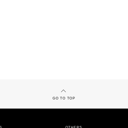
GO TO TOP
S
OTHERS