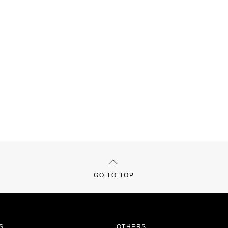
GO TO TOP
S
OTHERS