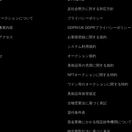
反社会勢力に対する対応方針
トオークションについて
プライバシーポリシー
事業内容
GDPR/UK GDPRプライバシーポリシー
アクセス
お客様登録に関する規約
システム利用規約
せ
オークション規約
美術品等の売買に関する規約
NFTオークションに関する特約
ワイン等のオークションに関する特約
美術品等保管規定
古物営業法に基づく表記
貸付条件表
賃金業務にかかる指定紛争機関について
特定商取引法に基づく表示