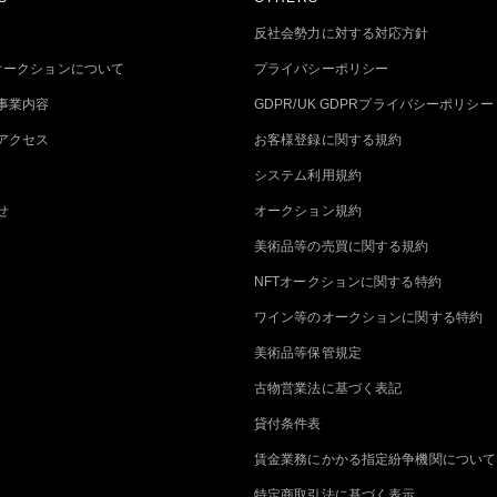
反社会勢力に対する対応方針
トオークションについて
プライバシーポリシー
事業内容
GDPR/UK GDPRプライバシーポリシー
アクセス
お客様登録に関する規約
システム利用規約
せ
オークション規約
美術品等の売買に関する規約
NFTオークションに関する特約
ワイン等のオークションに関する特約
美術品等保管規定
古物営業法に基づく表記
貸付条件表
賃金業務にかかる指定紛争機関について
特定商取引法に基づく表示