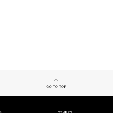
GO TO TOP
S
OTHERS