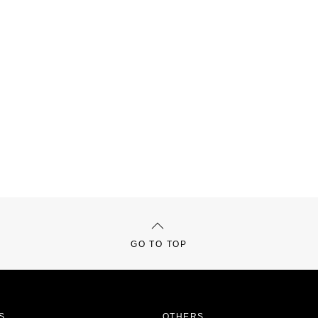
GO TO TOP
S
OTHERS