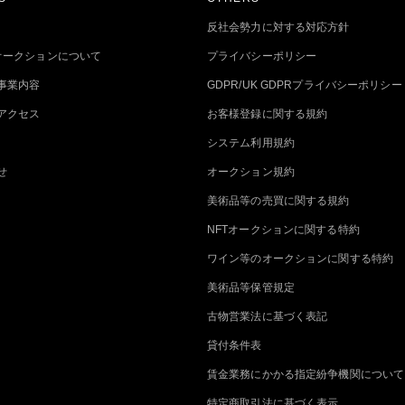
反社会勢力に対する対応方針
トオークションについて
プライバシーポリシー
事業内容
GDPR/UK GDPRプライバシーポリシー
アクセス
お客様登録に関する規約
システム利用規約
せ
オークション規約
美術品等の売買に関する規約
NFTオークションに関する特約
ワイン等のオークションに関する特約
美術品等保管規定
古物営業法に基づく表記
貸付条件表
賃金業務にかかる指定紛争機関について
特定商取引法に基づく表示