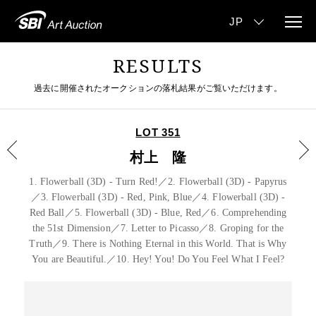
RESULTS
過去に開催されたオークションの落札結果がご覧いただけます。
LOT 351
村上 隆
1. Flowerball (3D) - Turn Red!／2. Flowerball (3D) - Papyrus
／3. Flowerball (3D) - Red, Pink, Blue／4. Flowerball (3D) -
Red Ball／5. Flowerball (3D) - Blue, Red／6. Comprehending
the 51st Dimension／7. Letter to Picasso／8. Groping for the
Truth／9. There is Nothing Eternal in this World. That is Why
You are Beautiful.／10. Hey! You! Do You Feel What I Feel?