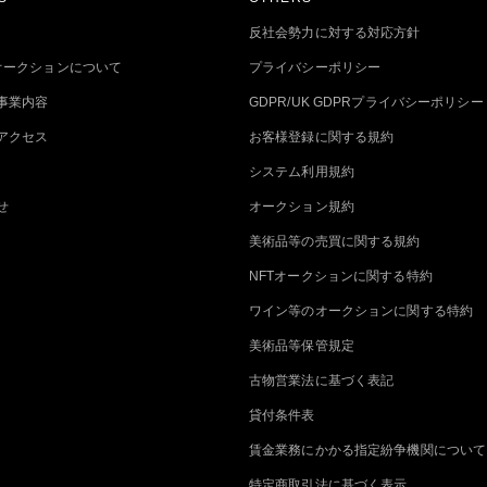
反社会勢力に対する対応方針
トオークションについて
プライバシーポリシー
事業内容
GDPR/UK GDPRプライバシーポリシー
アクセス
お客様登録に関する規約
システム利用規約
せ
オークション規約
美術品等の売買に関する規約
NFTオークションに関する特約
ワイン等のオークションに関する特約
美術品等保管規定
古物営業法に基づく表記
貸付条件表
賃金業務にかかる指定紛争機関について
特定商取引法に基づく表示