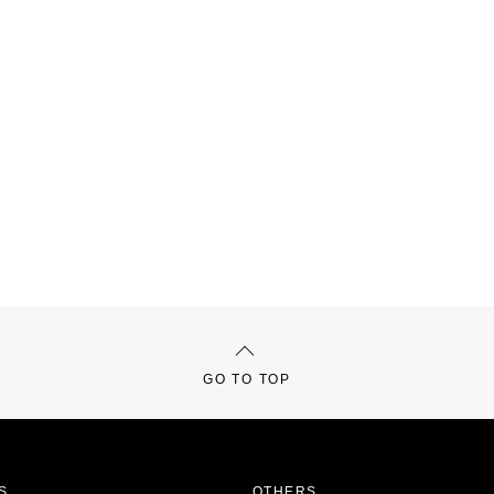
GO TO TOP
S
OTHERS