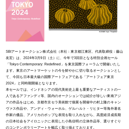
SBIアートオークション株式会社（本社：東京都江東区、代表取締役：藤山
友宏）は、2024年3月9日（土）に、今年で3回目となる特別企画セール
「Tokyo Contemporary: Redefined」を東京国際フォーラムで開催いたし
ます。東京のアートマーケットの今を鮮やかに切り取るオークションとし
て、今回も日本最大級の国際アートフェアである「アートフェア東京
2024」と同時期開催となります。
本セールでは、インドネシアの現代美術史上最も重要なアーティストの一
人であるアファンディ等、国内のオークションでは紹介が珍しい東南アジ
アの作品をはじめ、京都市京セラ美術館で個展を開催中の村上隆のキャン
ヴァス作品や、アンディ・ウォーホル、ゲルハルト・リヒター等海外著名
作家の優品、アメリカのポップな表現を取り入れながら、高度経済成長期
の日本社会をアイロニックに表現した小島信明の立体作品等、選りすぐり
のコンテンポラリーアートを幅広く取り揃えております。