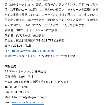
美術品のオークション、売買、売買仲介、ファイナンス、アドバイザリー
等、お客様のニーズに応じて、国内外の幅広いネットワークを活用した多
角的な事業を展開しています。サービスの提供を通じて、より多くの方に
美術品を所有する喜びや大切さ、面白さを伝えていくと同時に、美術品を
永く大切にし、次の代につないでいくお手伝いをしております。
会社名：SBIアートオークション株式会社
代表者：代表取締役 藤山友宏
所在地：東京都江東区有明3-6-11 TFTビル東館
設立：2011年4月1日
HP：
https://www.sbiartauction.co.jp/
※当社ウェブサイトを装ったなりすましにご注意ください
問合せ先
SBIアートオークション株式会社
広報担当 加来・岡村
〒135-0063 東京都江東区有明3-6-11 TFTビル東館
Tel. 03-3527-6692
Fax. 03-3529-0777
Mail. ArtAuction@sbigroup.co.jp
Web.
www.sbiartauction.co.jp