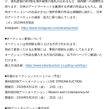
り、落札総額の約3割を海外顧客の落札が占めるなど、国内随一の国際性を
誇ります。日本のアートマーケットを象徴する作家の作品はもちろん、国
内オークションへの出品が少ない海外作家の作品も積極的に紹介し、日本
のアートマーケットの成長・拡大に取り組んでいます。
（※）2023年6月現在
Instagram：
https://www.instagram.com/sbiartauction/
■オークション参加について
オークションは売却額を競り上げる方式で行われます。
初めて参加くださるお客様には、事前の登録をお願いしております。
オークションで作品を購入する方法の詳細は、以下のページでご確認いた
だけます。
購入方法詳細：
https://www.sbiartauction.co.jp/buy-sell/buy/
■今後のオークションスケジュール（予定）
第64回SBIアートオークション｜LIVE STREAM AUCTION
開催日：2024年4月12日（金）、13日（土）
第65回SBIアートオークション｜Modern and Contemporary Art
開催日：2024年5月24日（金）、25日（土）
■SBIアートオークション株式会社