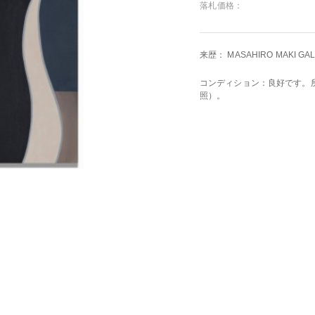
落札価格：
来歴： MASAHIRO MAKI 
コンディション：良好です。
照）。