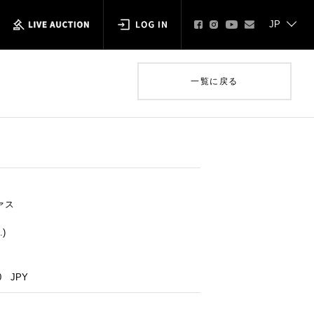
一覧に戻る
ァス
.)
0
JPY