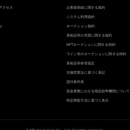
アクセス
お客様登録に関する規約
システム利用規約
せ
オークション規約
美術品等の売買に関する規約
NFTオークションに関する特約
ワイン等のオークションに関する特約
美術品等保管規定
古物営業法に基づく表記
貸付条件表
賃金業務にかかる指定紛争機関について
特定商取引法に基づく表示
© SBI Art Auction Co., Ltd. All rights reserved.