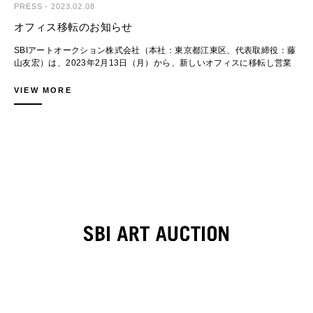
5-1）
PRESS
-
2023.02.08
Lot.070
オフィス移転のお知らせ
【オークション】
李 禹煥
開催日時：2023年3月11日（土）13:00- Lot. 001-088
照応
SBIアートオークション株式会社（本社：東京都江東区、代表取締役：藤
会場：東京国際フォーラム ホールD5（〒100-0005 東京都千代田区丸
20,000,000 - 30,000,000 JPY
山友宏）は、2023年2月13日（月）から、新しいオフィスに移転し営業
の内3-5-1）
Price Realized 39,100,000 JPY
いたします。
※3月9日（木）及び10日（金）の下見会の会場と異なります。
VIEW MORE
※下見会・オークション会場へのご入場に当たり、アートフェア東京のチ
当社は、2012年2月に第1回オークションを開催して以来、昨年で10年の
ケットは不要です。
節目を迎えました。この10年間で開催したオークションの数は50を超
※電話、書面、オンラインの他、会場でもご入札いただけます。
え、取引の質・量ともに継続的な成長を続けております。これもひとえに
※オークションの進行状況はYouTubeから視聴できます。
Lot.071
皆さまからの多大なるご支援の賜物であり、改めて深く御礼を申し上げま
YouTube Streaming：https://www.youtube.com/channel/UC32a7MUOI-
尹 亨根（ユン・ヒョンクン）
す。
xI1DY-CghG-KA
UMBER-BLUE
この度、事業規模の拡大に伴い、オフィスを有明・TFTビル（東京ファッ
※詳細はウェブサイトをご確認ください。
1,000,000 - 1,500,000 JPY
ションタウンビル）東館7階から同館6階へ移転することとなりました。
ウェブサイト：https://www.sbiartauction.co.jp/lp/2023_03_11/jp/
Price Realized 10,005,000 JPY
新しいオフィスにはLIVEスタジオやギャラリースペースを併設しており
ます。
■関連イベント
移転を機に、さらなるサービスの向上を図り、皆様のご期待に添えるよう
トークショー「データでわかる！資産になるアートとは？」
一層の努力を重ねていく所存です。
今後ともご支援・ご愛顧を賜りますようよろしくお願い申し上げます。
文化庁の委託の下毎年公開される「日本のアート産業に関する市場レポー
Lot.085
ト」にも寄稿されている株式会社QUICK新規事業企画担当の武井氏・石
ジャン・ミッシェル・バスキア
井氏をお招きし、同社が2017年から取り組まれているアートに関するデ
Flexible
■オフィス移転
ータ分析の結果について、SBIアートオークションのデータを交え語って
7,000,000 - 13,000,000 JPY
【移転日】
いただきます。
Price Realized 21,275,000 JPY
2023年2月13日（月）