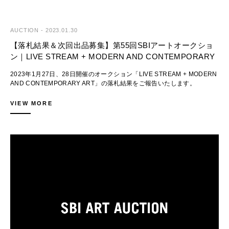
※移転に伴う休業はございません。
開催日時：2023年3月11日（土）11:00-12:00（予定）
2月10日（金）まで現オフィスにて営業いたします。
会場：東京国際フォーラム ホールD5（〒100-0005 東京都千代田区丸
の内3-5-1）
◆開催予定と出品募集
【移転先】
AUCTION
-
2023.01.30
登壇者：武井昭仁氏（株式会社QUICK）、石井陽子氏（株式会社
第57回SBIアートオークション｜LIVE STREAM
〒135-0063 東京都江東区有明3-6-11 TFTビル東館 6階
QUICK）
【落札結果＆次回出品募集】第55回SBIアートオークショ
開催日：
※電話番号及びFAX番号に変更はございません。（Tel: 03-3527-6692 /
※ご入場は先着順です。
2023年4月14日（金）- 15日（土）
ン｜LIVE STREAM + MODERN AND CONTEMPORARY
Fax: 03-3529-0777）
出品受付は締め切りました。
ART
＜登壇者プロフィール＞
2023年1月27日、28日開催のオークション「LIVE STREAM + MODERN
【アクセス】
・武井昭仁（たけい・あきひと）
第58回SBIアートオークション｜MODERN AND CONTEMPORARY ART
AND CONTEMPORARY ART」の落札結果をご報告いたします。
Bエレベーターをご利用ください。
2006年株式会社QUICK入社。データ管理部門を経験後、システム開発、
開催日：
ご参加いただき誠にありがとうございました。
※配送業者様はAエレベーター側の貨物用エレベーターで専用の搬入出口
マーケティング、企画部門を経験。現在は新規事業企画を担当。
2023年5月26日（金）- 27日（土）
までお越しください。
VIEW MORE
出品受付締切：
総額：1,129,961,250円
・石井陽子（いしい・ようこ）
2023年3月22日（水）
落札率：93.9％
【郵便物等送付先】
2012年株式会社QUICK入社。アプリケーション開発部門を経験後、シス
トップロットは草間彌生の「ぶどう」で落札額149,500,000円 。
2月10日（金）以降に到着予定の郵便物等は移転先宛てにお願いいたしま
テム運用やデータ管理を経験。現在は新規事業企画を担当。
出品をお待ち申し上げております。
国内外のオークションで初紹介のSHUN SUDOや矢入幸一が注目を集
す。
査定は下記からお申込みいただけます。
め、ビッド多数 。
■出品作品ハイライト
ご検討くださいますようお願いいたします。
当社オークション初出品となる江上越や谷口正造は、エスティメートの上
■SBIアートオークションとは
※オンラインカタログ：
>> 査定依頼
限を大きく上回る落札額を記録。
https://www.sbiartauction.co.jp/auction/catalogue/112
◆問合せ先
>> 落札結果 [オンラインカタログ]
20世紀以降のコンテンポラリーアートを中心に、モダンアートや写真・
SBIアートオークション
>> 落札結果 [PDF]
デザイン・工芸など、多岐にわたりお客様のライフスタイルを彩る良品を
■SBIアートオークションとは
Tel: 03-3527-6692 FAX: 03-3529-0777
ご紹介する公開型オークションです。登録顧客の国籍は50か国以上
Email: artauction@sbigroup.co.jp
◆落札結果ハイライト
（※）に上り、落札総額の約3割を海外顧客の落札が占めるなど、国内随
落札価格には手数料（消費税別）が含まれています。
一の国際性を誇ります。日本のアートマーケットを象徴する作家の作品は
20世紀以降のコンテンポラリーアートを中心に、モダンアートや写真・