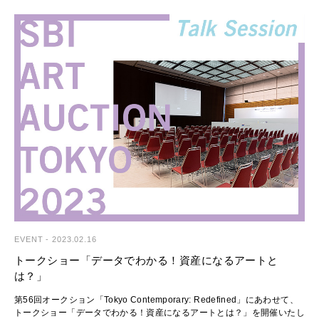
トップロットは草間彌生の「かぼちゃ (B.H.T)」で落札額1億7,250万円。
※オンラインカタログ（2023年3月27日（月）公開予定）：
SBIアートオークション
https://www.sbiartauction.co.jp/auction/catalogue/113
Tel: 03-3527-6692 FAX: 03-3529-0777
以下2つのワールドレコードを記録
Email: artauction@sbigroup.co.jp
・井田幸昌130号のキャンヴァス作品「Picasso」が5,520万円
・小松美羽120号ライブペインティング「天からの恵み、祈りは天へ、龍
のうねりとなって水面を反射する」が2,932.5万円（ドルベース）
最も多くの問合せを受けた尹亨根（ユン・ヒョンクン）「UMBER-
■SBIアートオークションとは
BLUE」は、エスティメート下限の10倍超の大幅な伸び
アブディアやアテンダ・クァードリ・アデバヨ等、国内初出品となる海外
作家の作品がエスティメート上限を超え、存在感を発揮
20世紀以降のコンテンポラリーアートを中心に、モダンアートや写真・
デザイン・工芸など、多岐にわたりお客様のライフスタイルを彩る良品を
ご紹介する公開型オークションです。登録顧客の国籍は50か国以上
>> 落札結果 [オンラインカタログ]
（※）に上り、落札総額の約3割を海外顧客の落札が占めるなど、国内随
>> 落札結果 [PDF]
一の国際性を誇ります。日本のアートマーケットを象徴する作家の作品は
もちろん、国内オークションへの出品が少ない海外作家の作品も積極的に
◆落札結果ハイライト
紹介し、日本のアートマーケットの成長・拡大に取り組んでいます。
落札価格には手数料（消費税別）が含まれています。
（※）2022年4月現在
EVENT
-
2023.02.16
トークショー「データでわかる！資産になるアートと
Instagram：https://www.instagram.com/sbiartauction/
は？」
Lot.039
■オークション参加について
第56回オークション「Tokyo Contemporary: Redefined」にあわせて、
ヘルナン・バス
オークションは売却額を競り上げる方式で行われます。
トークショー「データでわかる！資産になるアートとは？」を開催いたし
Private Bouquet (8)
初めて参加くださるお客様には、事前の登録をお願いしております。