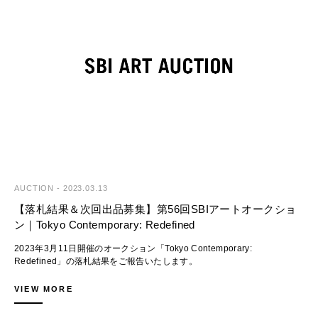
皆様どうぞご期待ください。
■実施概要
第57回SBIアートオークション｜LIVE STREAM AUCTION
◆開催予定と出品募集
第58回SBIアートオークション
総出品数：455点（予定）
開催日：
エスティメート下値総額：1億9,442万円（予定）
2023年5月26日（金）- 27日（土）
下見会：
開催日時：
2023年5月24日（水）- 25日（木）
2023年4月14日（金）13:00- Lot. 001-270
出品受付は締め切りました。
2023年4月15日（土）13:00- Lot. 271-455
第59回SBIアートオークション
※会場を設けないライブ配信型オークションです。電話、書面又はオンラ
開催日：
インでご参加ください。
2023年2023年7月14日（金）- 15日（土）
下見会：
AUCTION
-
2023.03.13
※オークションの進行状況はYouTubeから視聴できます。
2023年7月12日（水）- 13日（木）
【落札結果＆次回出品募集】第56回SBIアートオークショ
YouTube Streaming：
出品受付締切：
ン｜Tokyo Contemporary: Redefined
https://www.youtube.com/channel/UC32a7MUOI-xI1DY-CghG-KA
2023年5月18日（木）
2023年3月11日開催のオークション「Tokyo Contemporary:
※詳細はウェブサイトをご確認ください。
出品をお待ち申し上げております。
Redefined」の落札結果をご報告いたします。
ウェブサイト（2023年3月27日（月）公開予定）：
査定は下記からお申込みいただけます。
ご参加いただき誠にありがとうございました。
https://www.sbiartauction.co.jp/lp/2023_04_15/jp/
ご検討くださいますようお願いいたします。
VIEW MORE
>> 査定依頼
総額：797,789,500円
落札率：97.7％
■出品作品ハイライト
◆問合せ先