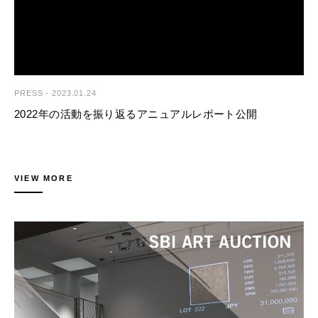
もちろん、国内オークションへの出品が少ない海外作家の作品も積極的に
デザイン・工芸など、多岐にわたりお客様のライフスタイルを彩る良品を
紹介し、日本のアートマーケットの成長・拡大に取り組んでいます。
ご紹介する公開型オークションです。登録顧客の国籍は50か国以上
（※）2022年4月現在
（※）に上り、落札総額の約3割を海外顧客の落札が占めるなど、国内随
Lot.164
Instagram：https://www.instagram.com/sbiartauction/
一の国際性を誇ります。日本のアートマーケットを象徴する作家の作品は
アンディ・ウォーホル
もちろん、国内オークションへの出品が少ない海外作家の作品も積極的に
Chicken'n Dumplings, from Campbell's Soup Ⅱ (F. & S. Ⅱ.58)
■オークション参加について
紹介し、日本のアートマーケットの成長・拡大に取り組んでいます。
4,000,000 - 7,000,000 JPY
オークションは売却額を競り上げる方式で行われます。
（※）2022年4月現在
Price Realized 10,005,000 JPY
初めて参加くださるお客様には、事前の登録をお願いしております。
PRESS
-
2023.01.24
Instagram：https://www.instagram.com/sbiartauction/
オークションで作品を購入する方法の詳細は、以下のページでご確認いた
2022年の活動を振り返るアニュアルレポート公開
だけます。
■オークション参加について
購入方法詳細：https://www.sbiartauction.co.jp/buy-sell/buy/
オークションは売却額を競り上げる方式で行われます。
初めて参加くださるお客様には、事前の登録をお願いしております。
Lot.430
■SBIアートオークション株式会社
オークションで作品を購入する方法の詳細は、以下のページでご確認いた
SBIアートオークション株式会社（本社：東京都江東区、代表取締役：藤
井田 幸昌
美術品のオークション、売買、売買仲介、ファイナンス、アドバイザリー
だけます。
山友宏）は、2023年1月11日（水）に、2022年の活動を振り返るアニュ
VIEW MORE
Lady
等、お客様のニーズに応じて、国内外の幅広いネットワークを活用した多
購入方法詳細：https://www.sbiartauction.co.jp/buy-sell/buy/
アルレポートをウェブサイト上で公開いたしました。 当社は、2012年2
5,000,000 - 8,000,000 JPY
角的な事業を展開しています。サービスの提供を通じて、より多くの方に
月に第1回オークションを開催して以来、昨年で10年の節目を迎えまし
Price Realized 11,500,000 JPY
美術品を所有する喜びや大切さ、面白さを伝えていくと同時に、美術品を
■今後のオークションスケジュール（予定）
た。これもひとえに皆さまからの多大なるご支援の賜物であり、改めて深
永く大切にし、次の代につないでいくお手伝いをしております。
第57回SBIアートオークション｜LIVE STREAM AUCTION
く御礼を申し上げます。
会社名：SBIアートオークション株式会社
開催日：2023年4月14日（金）・15日（土）
代表者：代表取締役 藤山友宏
この10年間で開催したオークションの数は50を超え、設立から今日まで
所在地：東京都江東区有明3-6-11 TFTビル東館
第58回SBIアートオークション｜MODERN & CONTEMPORARY ART
の取引額の増加を受けて、当社の取り組みに対して国内外から多くの興
Lot.435
設立：2011年4月1日
開催日：2023年5月26日（金）・27日（土）
味・関心をお寄せいただいております。皆さまにひろくアートの素晴らし
草間 彌生
HP： https://www.sbiartauction.co.jp/
さやアート市場の面白さを知っていただきたく、この度初の試みとなるア
ぶどう
■SBIアートオークション株式会社
ニュアルレポートを作成いたしました。
40,000,000 - 70,000,000 JPY
問合せ先
美術品のオークション、売買、売買仲介、ファイナンス、アドバイザリー