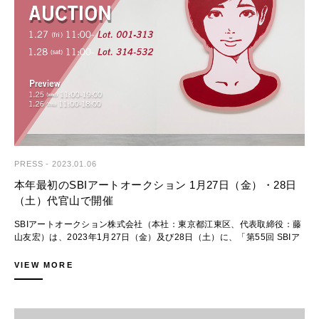
当社ウェブサイトNEWSページ：
エドガー・プランズ
https://www.sbiartauction.co.jp/news/article/88
How do you start a painting?
「アートで人生を豊かに」をモットーに、アート業界のすそ野を広げ、ア
1,500,000 - 2,500,000 JPY
ート市場の活性化と健全な発展に寄与することを当社の使命としておりま
Price Realized 5,290,000 JPY
す。本アニュアルレポートが、現代アート市場の今を知るための一助とな
れば幸いです。
■SBIアートオークションとは
図1：SBIアートオークションの歩み（現代アートセールのみ抽
20世紀以降のコンテンポラリーアートを中心に、モダンアートや写真・
◆オフィス移転に伴う落札作品引渡し場所に関するご案内
出）
デザイン・工芸など、多岐にわたりお客様のライフスタイルを彩る良品を
本年２月に有明・TFTビル東館の７階から６階へオフィスを移転いたしま
ご紹介する公開型オークションです。登録顧客の国籍は50か国以上
す。
（※）に上り、落札総額の約3割を海外顧客の落札が占めるなど、国内随
当社オフィスでの落札作品受取をご希望のお客様におかれましては、ご希
PRESS
-
2023.01.06
一の国際性を誇ります。日本のアートマーケットを象徴する作家の作品は
望の引渡し日に応じてご案内する階が異なる場合がございますので、あし
【要約】
もちろん、国内オークションへの出品が少ない海外作家の作品も積極的に
本年最初のSBIアートオークション 1月27日（金）・28日
からずご了承ください。
紹介し、日本のアートマーケットの成長・拡大に取り組んでいます。
（土）代官山で開催
■ 前年比の1.5倍となる落札総額69.3億円を記録、オンライン配信型セ
（※）2022年4月現在
ールが定着
Instagram：https://www.instagram.com/sbiartauction/
◆開催予定と出品募集
SBIアートオークション株式会社（本社：東京都江東区、代表取締役：藤
2022年は計7回のセールを開催。セール形式にかかわらず、いずれのオー
第56回SBIアートオークション
山友宏）は、2023年1月27日（金）及び28日（土）に、「第55回 SBIア
クションも高い落札率とエスティメート下限からの伸び率を記録し、過去
■オークション参加について
開催日：
ートオークション｜LIVE STREAM + MODERN AND CONTEMPORARY
最高の成績を収めました。
オークションは売却額を競り上げる方式で行われます。
2023年3月11日（土）
ART」を開催いたします。
VIEW MORE
初めて参加くださるお客様には、事前の登録をお願いしております。
出品受付は締め切りました。
■ 落札価格帯ボリュームゾーンの上昇変化
オークションで作品を購入する方法の詳細は、以下のページでご確認いた
鮮やかな葡萄のモチーフが描かれた草間 彌生のアクリル作品を皮切り
最も多い価格帯は100-499万円台で、2020年と比較して比重の拡大
だけます。
第57回SBIアートオークション
に、スタイリッシュなモノトーンの南瓜を含むアクリル、グアッシュ、コ
（17.9%→24.5%）が見受けられます。また、特に上半期は高価格帯のロ
購入方法詳細：https://www.sbiartauction.co.jp/buy-sell/buy/
開催日：
ラージュ等のオリジナル作品が8点、エディション作品が21点と、本セー
ットを取り揃えた影響で1,000-4,999万円台も増えており、高価格帯まで