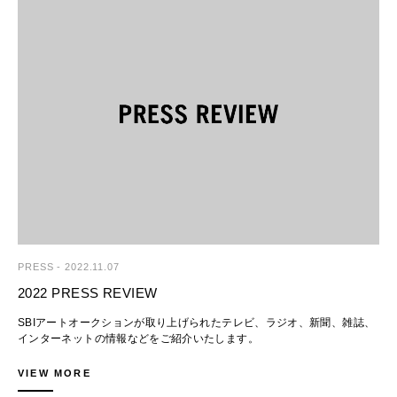
2023年4月14日（金）- 15日（土）
ルのラインナップを通して多種多様な草間ワールドが展開します。その
競り上がるマーケットの力が強まっている様子がうかがえます。こうした
■SBIアートオークション株式会社
出品受付締切：
他、ロッカク アヤコの100×100cmスクエアのキャンヴァス作品、KYNE
平均落札価格の上昇が、2022年の結果につながりました。
美術品のオークション、売買、売買仲介、ファイナンス、アドバイザリー
2023年2月21日（火）
の大型キャンヴァス作品、色鉛筆で描かれた奈良 美智のオリジナル作品
等、お客様のニーズに応じて、国内外の幅広いネットワークを活用した多
等がセールに彩りを添え、今井 麗や友沢 こたおなど、近年のマーケット
■ 若年層コレクターのプレゼンスの高まり
角的な事業を展開しています。サービスの提供を通じて、より多くの方に
出品をお待ち申し上げております。
を賑わす新進気鋭の作家も登場します。キャンベルスープ缶を含む計5点
落札者の年代別比率で、40代以下が全体の6割を占めました。当社が取り
美術品を所有する喜びや大切さ、面白さを伝えていくと同時に、美術品を
査定は下記からお申込みいただけます。
のウォーホルによるシルクスクリーン作品をはじめ、ジョーディー・カー
扱う現代アートと若年層コレクターの相性が良いというばかりでなく、若
永く大切にし、次の代につないでいくお手伝いをしております。
ご検討くださいますようお願いいたします。
ウィック、エドガー・プランズ等注目の海外作家も数多く揃います。
い世代のアート購入に対する積極性が増している様子がうかがえ、日本の
会社名：SBIアートオークション株式会社
>> 査定依頼
アートマーケットの明るい未来を期待させるものでもあります。
代表者：代表取締役 藤山友宏
■実施概要
所在地：東京都江東区有明3-6-11 TFTビル東館
◆問合せ先
第55回SBIアートオークション｜LIVE STREAM + MODERN AND
■ ワールド・レコード樹立、若手作家の積極的な紹介―マーケットのト
設立：2011年4月1日
SBIアートオークション
CONTEMPORARY ART
レンドセッターとして
HP： https://www.sbiartauction.co.jp/
Tel: 03-3527-6692 FAX: 03-3529-0777
地位が確立している作家の市場価格をさらに押し上げるとともに、実力の
Email: artauction@sbigroup.co.jp
総出品数：526点
ある若手作家やこれまでオークションでの取扱いがなかった作家の発掘及
問合せ先
エスティメート下値総額：5億6,922万円
び発信を積極的に行いました。今後も日本のアートマーケットの活性化に
SBIアートオークション株式会社 広報担当 加来・岡村
寄与すべく邁進してまいります。
〒135-0063 東京都江東区有明3-6-11 TFTビル東館
【開催日時】
Tel. 03-3527-6692 Fax. 03-3529-0777
2023年1月27日（金）11:00- Lot.001-313 （ライブ配信型オークショ
PRESS
-
2022.11.07
Mail. artauction@sbigroup.co.jp
ン）
Web. https://www.sbiartauction.co.jp/
2022 PRESS REVIEW
2023年1月28日（土）11:00- Lot.314-532 （会場型オークション）
【2022年開催オークション概要】
SBIアートオークションが取り上げられたテレビ、ラジオ、新聞、雑誌、
【下見会】
当社は、会場型、オンライン配信型及びそのハイブリッド型の併せて計7
インターネットの情報などをご紹介いたします。
2023年1月25日（水）11:00-19:00
回のオークションを開催しました。出品総数2,320点、平均落札率
2023年1月26日（木）11:00-18:00
96.8%、落札総額69.3億円、エスティメート下限からの伸び率は平均
VIEW MORE
245.4%となり、取扱い作品1点当たりの落札額の上昇を受けて、前年よ
2022 PRESS REVIEW
【会場】
りさらに落札総額を増やす結果（前年比152.2%）となりました。