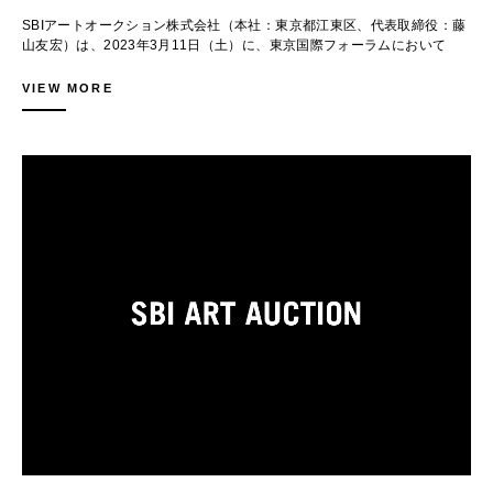
東京国際フォーラム ホールD5
井田 幸昌
Web. https://www.sbiartauction.co.jp/
SBIアートオークション株式会社（本社：東京都江東区、代表取締役：藤
〒100-0005 東京都千代田区丸の内3-5-1 >> Map
Picasso
山友宏）は、2023年3月11日（土）に、東京国際フォーラムにおいて
※ご入場は先着順です。
12,000,000 - 22,000,000 JPY
「Tokyo Contemporary: Redefined」を開催いたします。
Price Realized 55,200,000 JPY
「Tokyo Contemporary: Redefined」は、わたしたちの生きる現代社会
VIEW MORE
【登壇者】
をアートによって再定義するというコンセプトのもと、2022年に開始し
武井昭仁氏（株式会社QUICK）、石井陽子氏（株式会社QUICK）
た特別企画セールで、今回で2回目を迎えます。
＜登壇者プロフィール＞
昨年に引き続き、日本最大級のアートフェアである「アートフェア東京
・武井昭仁（たけい・あきひと）
2023」の会期に併せて、東京国際フォーラムで開催いたします。同時代
2006年株式会社QUICK入社。データ管理部門を経験後、システム開発、
Lot.058
のアーティストによる選りすぐりの作品をご用意いたしましたので、本セ
マーケティング、企画部門を経験。現在は新規事業企画を担当。
草間 彌生
ールをとおして「東京のいま」をご体感いただけますと幸いです。
・石井陽子（いしい・ようこ）
かぼちゃ (B.H.T)
2012年株式会社QUICK入社。アプリケーション開発部門を経験後、シス
70,000,000 - 130,000,000 JPY
■実施概要
テム運用やデータ管理を経験。現在は新規事業企画を担当。
Price Realized 172,500,000 JPY
第56回SBIアートオークション｜Tokyo Contemporary: Redefined
総出品数：87点
皆様のご参加をお待ちしております。
エスティメート下値総額：3億6,420万円
Lot.062
【下見会】
石田 徹也
開催日時：
無題
2023年3月9日（木）11:00-19:00
5,000,000 - 8,000,000 JPY
2023年3月10日（金）11:00-18:00
Price Realized 23,000,000 JPY
会場：
東京国際フォーラム ホールD7（〒100-0005 東京都千代田区丸の内3-