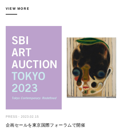
ます。
3,000,000 - 6,000,000 JPY
オークションで作品を購入する方法の詳細は、以下のページでご確認いた
文化庁の委託の下毎年公開される「日本のアート産業に関する市場レポー
Price Realized 7,245,000 JPY
VIEW MORE
だけます。
ト」にも寄稿されている株式会社QUICK新規事業企画担当の武井氏・石
購入方法詳細：https://www.sbiartauction.co.jp/buy-sell/buy/
井氏をお招きし、SBIアートオークションの取引データを交え、「資産と
してアートを購入する」という選択肢について考えます。
■今後のオークションスケジュール（予定）
第58回SBIアートオークション｜MODERN & CONTEMPORARY ART
株式会社QUICKは、日本経済新聞社グループの金融・経済情報サービス
Lot.044
開催日：2023年5月26日（金）・27日（土）
会社として、資産運用支援、情報ネットワーク構築支援サービスなど、証
バックサイドワークス
券・金融市場に関連する総合的なソリューションを提供しており、2017
NO WAR - love & peace
■SBIアートオークション株式会社
年から研究開発の一環としてアートに関するデータ分析に取り組んでいま
4,000,000 - 7,000,000 JPY
美術品のオークション、売買、売買仲介、ファイナンス、アドバイザリー
す。2020年及び2021年には、文化庁委託事業「次代の文化を創造する新
Price Realized 18,975,000 JPY
等、お客様のニーズに応じて、国内外の幅広いネットワークを活用した多
進芸術家育成事業」である「日本のアート産業に関する市場レポート」
角的な事業を展開しています。サービスの提供を通じて、より多くの方に
に、日本の公開オークションにおける美術品取引の価格データ分析調査結
美術品を所有する喜びや大切さ、面白さを伝えていくと同時に、美術品を
果を寄稿しています。
永く大切にし、次の代につないでいくお手伝いをしております。
会社名：SBIアートオークション株式会社
本トークショーでは、SBIアートオークションの公開取引データを用い
Lot.054
代表者：代表取締役 藤山友宏
て、資産としてのアートの特性や、複数の作家について今回開発した指数
加藤 泉
所在地：東京都江東区有明3-6-11 TFTビル東館
との比較から見た特徴の紹介を行います。多様な価値を持つアートを「資
無題
設立：2011年4月1日
産」という切り口で見る機会としてご活用いただければ幸いです。
2,500,000 - 3,500,000 JPY
HP： https://www.sbiartauction.co.jp/
Price Realized 10,695,000 JPY
トークショー「データでわかる！資産になるアートとは？」
問合せ先
【開催日時】
SBIアートオークション株式会社 広報担当 加来・岡村
2023年3月11日（土）11:00-12:00（予定）
PRESS
-
2023.02.15
〒135-0063 東京都江東区有明3-6-11 TFTビル東館
Tel. 03-3527-6692 Fax. 03-3529-0777
企画セールを東京国際フォーラムで開催
【会場】
Lot.055
Mail. artauction@sbigroup.co.jp