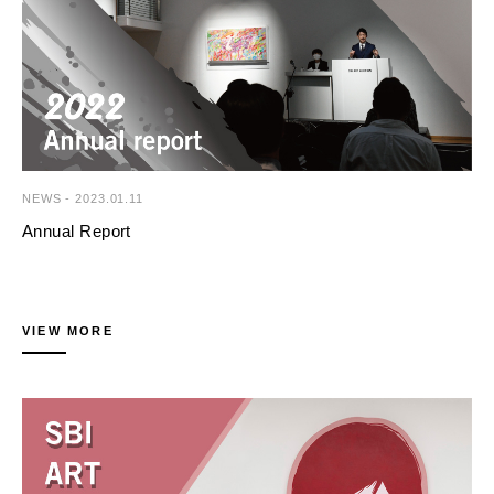
Price Realized 149,500,000 JPY
SBIアートオークション株式会社 広報担当 加来・岡村
等、お客様のニーズに応じて、国内外の幅広いネットワークを活用した多
「アートで人生を豊かに」をモットーに、アート業界のすそ野を広げ、ア
〒135-0063 東京都江東区有明3-6-11 TFTビル東館
角的な事業を展開しています。サービスの提供を通じて、より多くの方に
ート市場の活性化と健全な発展に寄与することを当社の使命としておりま
Tel. 03-3527-6692 Fax. 03-3529-0777
美術品を所有する喜びや大切さ、面白さを伝えていくと同時に、美術品を
す。本アニュアルレポートが、現代アート市場の今を知るための一助とな
Mail. artauction@sbigroup.co.jp
永く大切にし、次の代につないでいくお手伝いをしております。
れば幸いです。
Web. https://www.sbiartauction.co.jp/
会社名：SBIアートオークション株式会社
Lot.439
代表者：代表取締役 藤山友宏
草間 彌生
所在地：東京都江東区有明3-6-11 TFTビル東館
ドレス (C)
設立：2011年4月1日
20,000,000 - 30,000,000 JPY
HP： https://www.sbiartauction.co.jp/
Price Realized 48,300,000 JPY
■概要
NEWS
-
2023.01.11
問合せ先
2022年アニュアルレポート
Annual Report
SBIアートオークション株式会社 広報担当 加来・岡村
〒135-0063 東京都江東区有明3-6-11 TFTビル東館
【目次】
Tel. 03-3527-6692 Fax. 03-3529-0777
はじめに
Lot.441
Mail. artauction@sbigroup.co.jp
要約
奈良 美智
SBIアートオークション株式会社は2012年2月に第1回オークションを開
Web. https://www.sbiartauction.co.jp/
2022年開催オークション概要
Power Plant
催して以来、昨年で10年の節目を迎えました。これもひとえに皆さまか
VIEW MORE
2022年企画セール「Tokyo Contemporary: Redefined」
(No. YNF3583)
らの多大なるご支援の賜物であり、改めて深く御礼を申し上げます。
2022年のトピック別TOP3ロット
8,000,000 - 14,000,000 JPY
2023年のSBIアートオークション
Price Realized 17,825,000 JPY
この10年間で開催したオークションの数は50を超え、設立から今日まで
の取引額の増加を受けて、当社の取り組みに対して国内外から多くの興
【公開日】
味・関心をお寄せいただいております。当社のオークションに参加をいた
2023年1月11日（水）
だいている方々はもちろんのこと、これまでご関心をお持ちではなかった
方々にもアートの素晴らしさやアート市場の面白さを知っていただければ
【掲載場所】
Lot.444
と思い、この度初の試みとなるアニュアルレポートを作成いたしました。