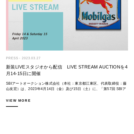
Lot.284
友沢 こたお
slime XXXVI
1,000,000 - 1,500,000 JPY
Price Realized 5,060,000 JPY
Lot.306
PRESS
-
2023.03.27
今井 麗
新装LIVEスタジオから配信 LIVE STREAM AUCTIONを4
LOVERS
月14-15日に開催
3,000,000 - 5,000,000 JPY
Price Realized 12,075,000 JPY
SBIアートオークション株式会社（本社：東京都江東区、代表取締役：藤
山友宏）は、2023年4月14日（金）及び15日（土）に、「第57回 SBIア
ートオークション｜LIVE STREAM AUCTION」を開催いたします。
本セールは会場を設けないライブ配信型オークションで、今年2月に移転
VIEW MORE
したオフィスに併設されている新装のLIVEスタジオで行う初めてのLIVE
Lot.347
STREAM AUCTIONとなります。
アンディ・ウォーホル
本年3月の企画セールでワールド・レコードを更新した井田幸昌や小松美
Mobil, from Ads
羽のキャンヴァス作品をはじめ、奈良美智、ロッカク アヤコ、KYNEな
(F. & S. Ⅱ.350)
どのオリジナル作品が登場。海外からはアンディ・ウォーホルやバンクシ
5,000,000 - 8,000,000 JPY
ー、カウズなどのエディション作品が揃います。
Price Realized 10,005,000 JPY